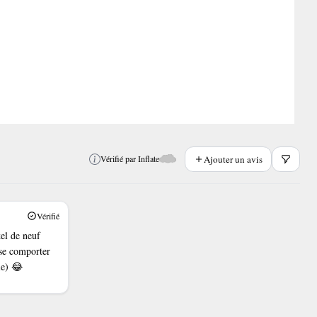
Ajouter un avis
Vérifié par Inflate
Vérifié
kel de neuf
se comporter
ie) 😂