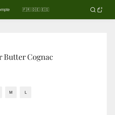
0
ompte
🇫🇷 🇩🇪 🇪🇸
r Butter Cognac
M
L