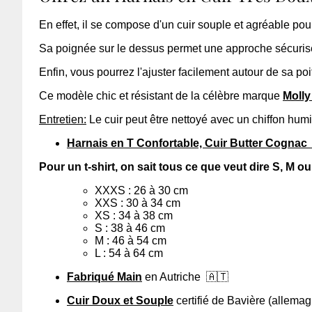
En effet, il se compose d'un cuir souple et agréable p
Sa poignée sur le dessus permet une approche sécurisée 
Enfin, vous pourrez l'ajuster facilement autour de sa po
Ce modèle chic et résistant de la célèbre marque
Molly
Entretien:
Le cuir peut être nettoyé avec un chiffon hum
Harnais en T Confortable, Cuir Butter Cognac
Pour un t-shirt, on sait tous ce que veut dire S, M o
XXXS : 26 à 30 cm
XXS : 30 à 34 cm
XS : 34 à 38 cm
S : 38 à 46 cm
M : 46 à 54 cm
L : 54 à 64 cm
Fabriqué Main
en Autriche
🇦🇹
Cuir Doux et Souple
certifié de Bavière (allema