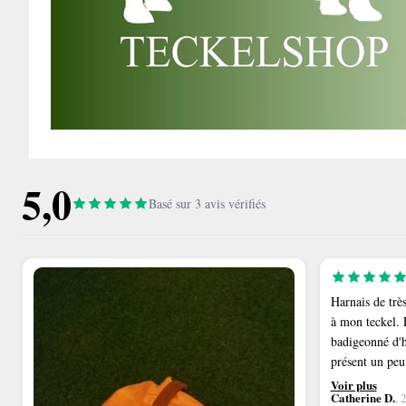
5,0
Basé sur 3 avis vérifiés
Harnais de très
à mon teckel. L
badigeonné d'hu
présent un peu 
Exactement ce 
Voir plus
Catherine D.
, 