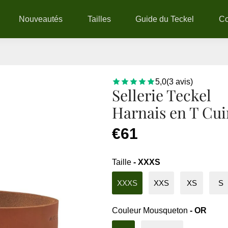
Nouveautés
Tailles
Guide du Teckel
C
5,0
(
3
avis
)
Sellerie Teckel
Harnais en T Cui
€61
Taille
- XXXS
XXXS
XXS
XS
S
Couleur Mousqueton
- OR