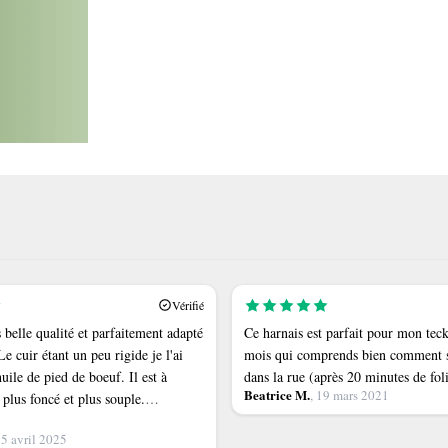
Vérifié
 belle qualité et parfaitement adapté
Ce harnais est parfait pour mon tec
e cuir étant un peu rigide je l'ai
mois qui comprends bien comment 
ile de pied de boeuf. Il est à
dans la rue (après 20 minutes de fol
Beatrice M.
, 19 mars 2021
plus foncé et plus souple.
que je recherchais.
25 avril 2025