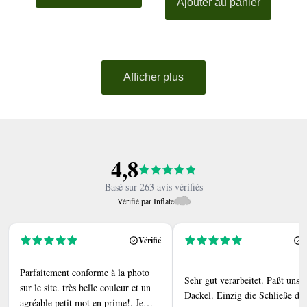
Ajouter au panier
Afficher plus
4,8
Basé sur 263 avis vérifiés
Vérifié par Inflate
Vérifié
V
Parfaitement conforme à la photo
Sehr gut verarbeitet. Paßt unse
sur le site. très belle couleur et un
Dackel. Einzig die Schließe des
agréable petit mot en prime!. Je