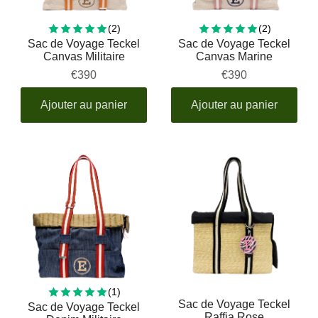
2 total reviews
2 total rev
(2)
(2)
Sac de Voyage Teckel
Sac de Voyage Teckel
Canvas Militaire
Canvas Marine
€390
€390
Ajouter au panier
Ajouter au panier
1 total reviews
(1)
Sac de Voyage Teckel
Sac de Voyage Teckel
Raffia Rose