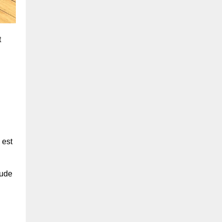
t
 est
tude