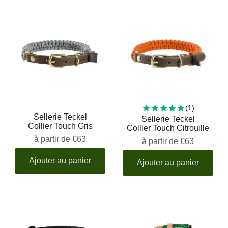
1 total rev
(1)
Sellerie Teckel
Sellerie Teckel
Collier Touch Gris
Collier Touch Citrouille
à partir de
€63
à partir de
€63
Ajouter au panier
Ajouter au panier