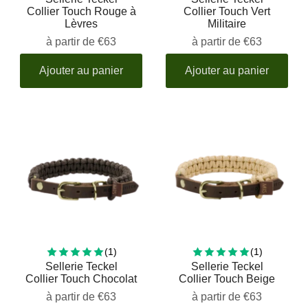
Collier Touch Rouge à
Collier Touch Vert
Lèvres
Militaire
à partir de
€63
à partir de
€63
Ajouter au panier
Ajouter au panier
1 total reviews
1 total rev
(1)
(1)
Sellerie Teckel
Sellerie Teckel
Collier Touch Chocolat
Collier Touch Beige
à partir de
€63
à partir de
€63