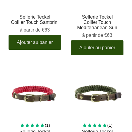
Sellerie Teckel
Sellerie Teckel
Collier Touch Santorini
Collier Touch
Mediterranean Sun
à partir de
€63
à partir de
€63
Ajouter au panier
Ajouter au panier
1 total reviews
1 total rev
(1)
(1)
Sellerie Teckel
Sellerie Teckel