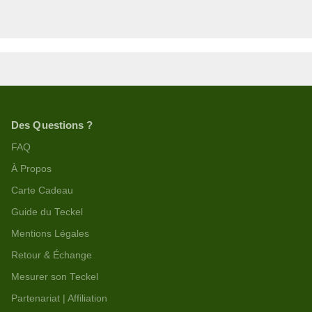
Des Questions ?
FAQ
À Propos
Carte Cadeau
Guide du Teckel
Mentions Légales
Retour & Échange
Mesurer son Teckel
Partenariat | Affiliation