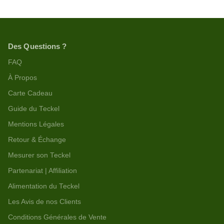
Des Questions ?
FAQ
À Propos
Carte Cadeau
Guide du Teckel
Mentions Légales
Retour & Échange
Mesurer son Teckel
Partenariat | Affiliation
Alimentation du Teckel
Les Avis de nos Clients
Conditions Générales de Vente