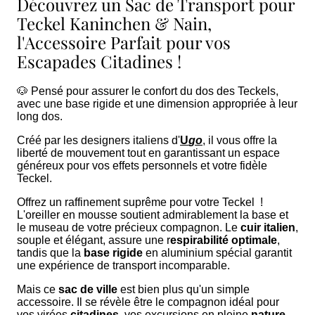
Découvrez un Sac de Transport pour
Teckel Kaninchen & Nain,
l'Accessoire Parfait pour vos
Escapades Citadines !
🐶 Pensé pour assurer le confort du dos des Teckels,
avec une base rigide et une dimension appropriée à leur
long dos.
Créé par les designers italiens d'
U
go
, il vous offre la
liberté de mouvement tout en garantissant un espace
généreux pour vos effets personnels et votre fidèle
Teckel.
Offrez un raffinement suprême pour votre Teckel !
L'oreiller en mousse soutient admirablement la base et
le museau de votre précieux compagnon. Le
cuir italien
,
souple et élégant, assure une r
espirabilité optimale
,
tandis que la
base rigide
en aluminium spécial garantit
une expérience de transport incomparable.
Mais ce
sac de ville
est bien plus qu'un simple
accessoire. Il se révèle être le compagnon idéal pour
vos virées
citadines
, vos excursions en pleine
nature