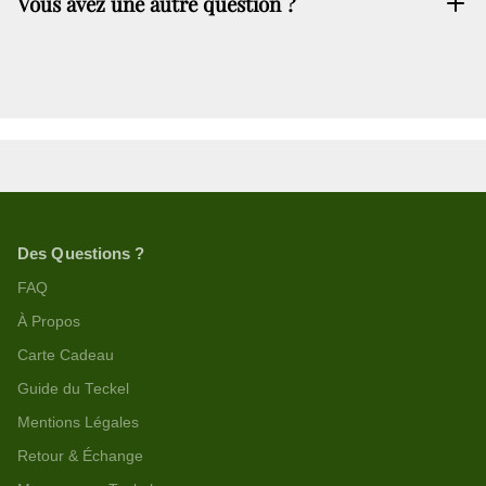
Vous avez une autre question ?
cliquant-
ici
Des Questions ?
FAQ
À Propos
Carte Cadeau
Guide du Teckel
Mentions Légales
Retour & Échange