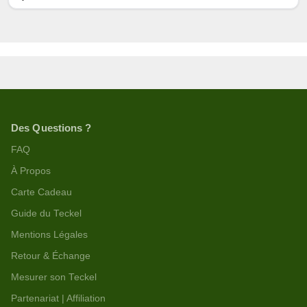
Des Questions ?
FAQ
À Propos
Carte Cadeau
Guide du Teckel
Mentions Légales
Retour & Échange
Mesurer son Teckel
Partenariat | Affiliation