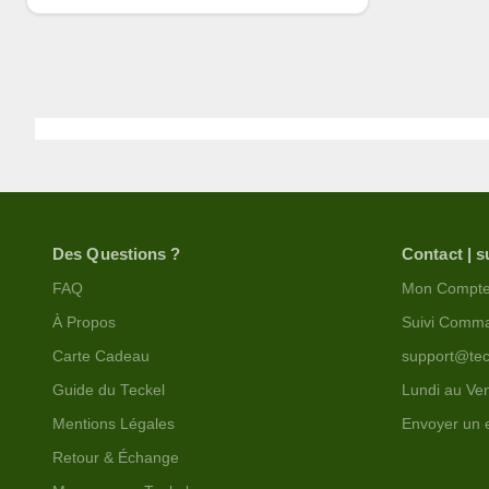
Des Questions ?
Contact | s
FAQ
Mon Compt
À Propos
Suivi Comm
Carte Cadeau
support@tec
Guide du Teckel
Lundi au Ven
Mentions Légales
Envoyer un 
Retour & Échange