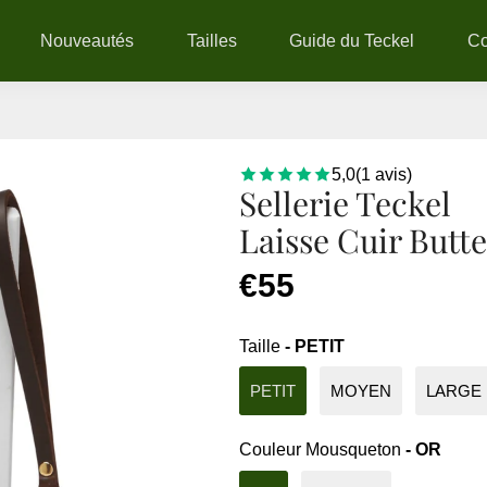
Nouveautés
Tailles
Guide du Teckel
C
5,0
(
1
avis
)
Sellerie Teckel
Laisse Cuir Butt
€55
Taille
- PETIT
PETIT
MOYEN
LARGE
Couleur Mousqueton
- OR