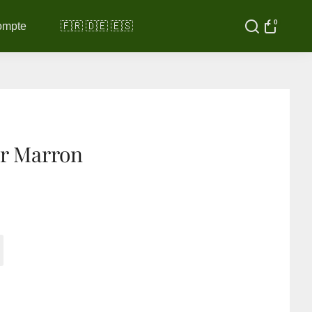
0
ompte
🇫🇷 🇩🇪 🇪🇸
er Marron