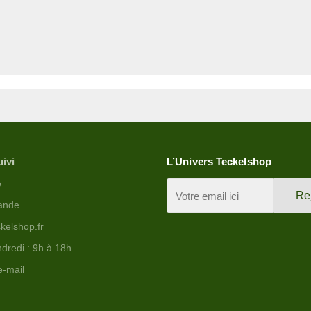
uivi
L’Univers Teckelshop
e
Re
ande
kelshop.fr
dredi : 9h à 18h
e-mail