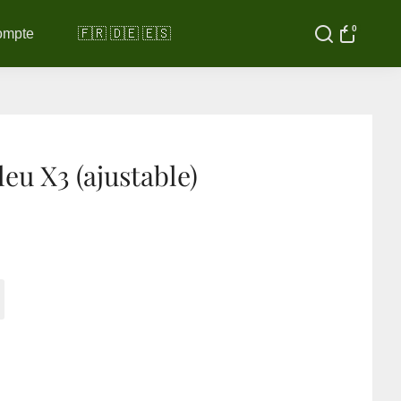
0
ompte
🇫🇷 🇩🇪 🇪🇸
leu X3 (ajustable)