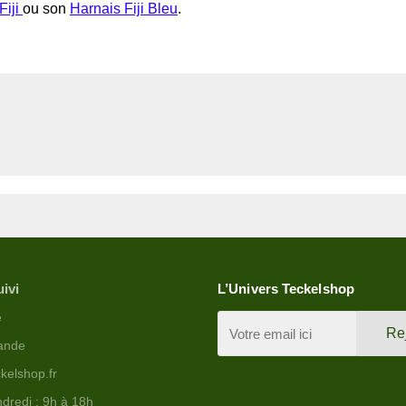
Fiji
ou son
Harnais Fiji Bleu
.
uivi
L’Univers Teckelshop
e
Re
ande
kelshop.fr
dredi : 9h à 18h