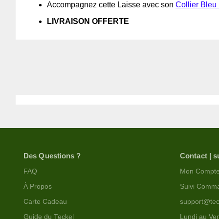
Accompagnez cette Laisse avec son
Collier Bleu 
LIVRAISON OFFERTE
Des Questions ?
Contact | s
FAQ
Mon Compt
À Propos
Suivi Comm
Carte Cadeau
support@tec
Guide du Teckel
Lundi au Ven