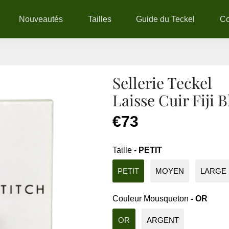
Nouveautés
Tailles
Guide du Teckel
C
Sellerie Teckel
Laisse Cuir Fiji B
€73
Taille
- PETIT
PETIT
MOYEN
LARGE
Couleur Mousqueton
- OR
OR
ARGENT