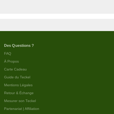
Des Questions ?
FAQ
À Propos
Carte Cadeau
Guide du Teckel
Mentions Légales
Retour & Échange
Mesurer son Teckel
Partenariat | Affiliation