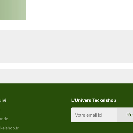
uivi
L’Univers Teckelshop
e
Re
ande
kelshop.fr