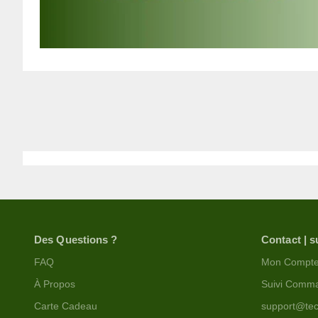
Des Questions ?
Contact | s
FAQ
Mon Compt
À Propos
Suivi Comm
Carte Cadeau
support@tec