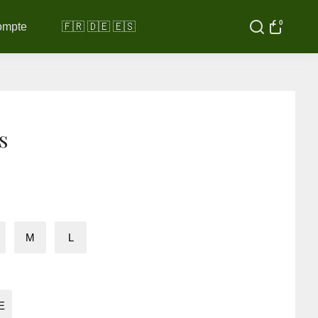
0
ompte
🇫🇷 🇩🇪 🇪🇸
s
M
L
E