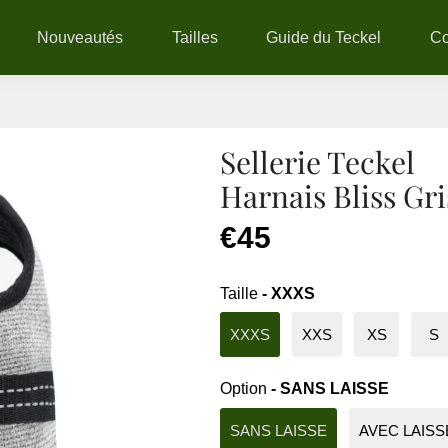
Nouveautés
Tailles
Guide du Teckel
C
Sellerie Teckel
Harnais Bliss Gri
€45
Taille
- XXXS
XXXS
XXS
XS
S
Option
- SANS LAISSE
SANS LAISSE
AVEC LAISS