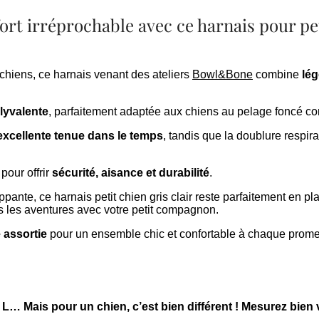
ort irréprochable avec ce harnais pour pet
chiens, ce harnais venant des ateliers
Bowl&Bone
combine
lég
lyvalente
, parfaitement adaptée aux chiens au pelage foncé co
excellente tenue dans le temps
, tandis que la doublure respi
pour offrir
sécurité, aisance et durabilité
.
nte, ce harnais petit chien gris clair reste parfaitement en place s
es les aventures avec votre petit compagnon.
e assortie
pour un ensemble chic et confortable à chaque prom
u L… Mais pour un chien, c’est bien différent ! Mesurez bien 