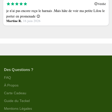
Vérifié
je n'ai pas encore reçu le harnais .Mais hâte de voir ma petite Lilou le
porter en promenade 😉
Martine R.
, 16 juin 2026
Des Questions ?
FAQ
À Propos
Carte Cadeau
Guide du Teckel
Mentions Légales