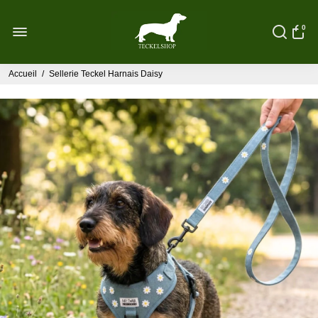
0
Accueil
/
Sellerie Teckel Harnais Daisy