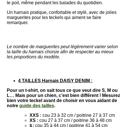
le poil, même pendant les balades du quotidien.
Un harnais pratique, confortable et stylé, avec de jolies
marguerites pour les teckels qui aiment se faire
remarquer.
Le nombre de marguerites peut légèrement varier selon
la taille du harnais choisie afin de respecter au mieux
les proportions du modèle.
4 TAILLES Harnais DAISY DENIM :
Pour un t-shirt, on sait tous ce que veut dire S, M ou
L… Mais pour un chien, c’est bien différent ! Mesurez
bien votre teckel avant de choisir en vous aidant de
notre
guide des tailles
.
XXS :
cou 23 à 32 cm / poitrine 27 à 37 cm
XS :
cou 27 à 37 cm / poitrine 36 à 48 cm
S :
cou 35 à 44 cm / poitrine 41 à 54 cm