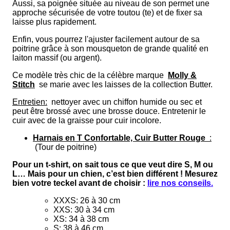
Aussi, sa poignée située au niveau de son permet une
approche sécurisée de votre toutou (te) et de fixer sa
laisse plus rapidement.
Enfin, vous pourrez l'ajuster facilement autour de sa
poitrine grâce à son mousqueton de grande qualité en
laiton massif (ou argent).
Ce modèle très chic de la célèbre marque
Molly &
Stitch
se marie avec les laisses de la collection Butter.
Entretien:
nettoyer avec un chiffon humide ou sec et
peut être brossé avec une brosse douce.
Entretenir le
cuir avec de la graisse pour cuir incolore.
Harnais en T Confortable, Cuir Butter Rouge
:
(Tour de poitrine)
Pour un t-shirt, on sait tous ce que veut dire S, M ou
L… Mais pour un chien, c’est bien différent ! Mesurez
bien votre teckel avant de choisir :
lire nos conseils.
XXXS: 26 à 30 cm
XXS: 30 à 34 cm
XS: 34 à 38 cm
S: 38 à 46 cm