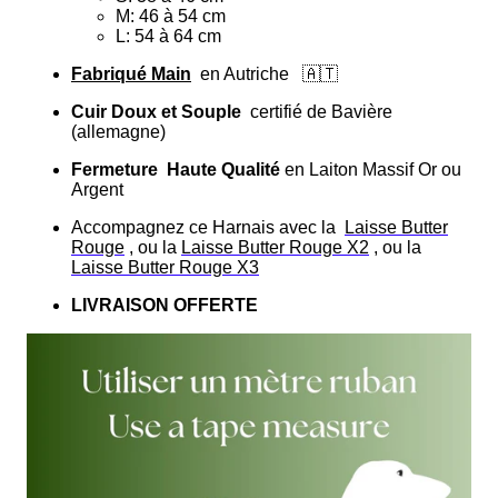
M: 46 à 54 cm
L: 54 à 64 cm
Fabriqué Main
en Autriche
🇦🇹
Cuir Doux et Souple
certifié de Bavière
(allemagne)
Fermeture
Haute Qualité
en Laiton Massif Or ou
Argent
Accompagnez ce Harnais avec la
Laisse Butter
Rouge
, ou la
Laisse Butter Rouge X2
, ou la
Laisse Butter Rouge X3
LIVRAISON OFFERTE