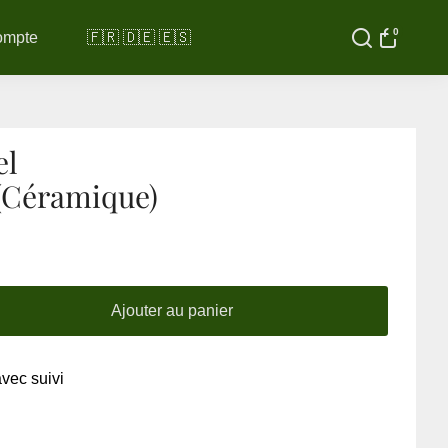
0
ompte
🇫🇷 🇩🇪 🇪🇸
el
(Céramique)
Ajouter au panier
avec suivi