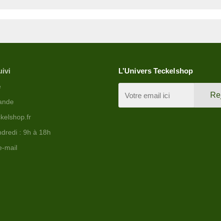
uivi
L’Univers Teckelshop
e
Re
ande
kelshop.fr
dredi : 9h à 18h
e-mail