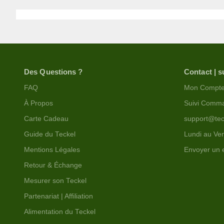
Des Questions ?
Contact | s
FAQ
Mon Compt
À Propos
Suivi Comm
Carte Cadeau
support@tec
Guide du Teckel
Lundi au Ven
Mentions Légales
Envoyer un 
Retour & Échange
Mesurer son Teckel
Partenariat | Affiliation
Alimentation du Teckel