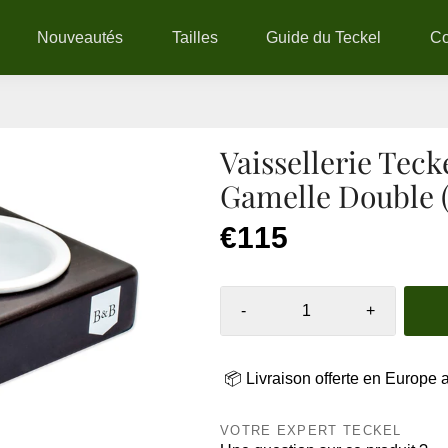
Nouveautés
Tailles
Guide du Teckel
C
Vaissellerie Teck
Gamelle Double 
€115
-
+
📦 Livraison offerte en Europe 
VOTRE EXPERT TECKEL