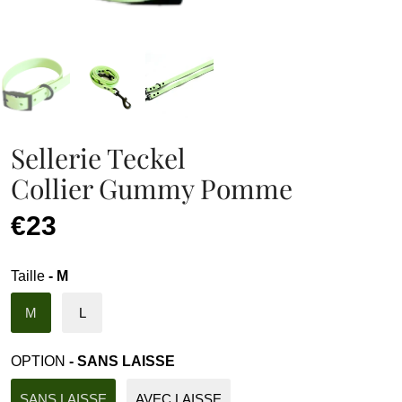
Sellerie Teckel
Collier Gummy Pomme
€23
Taille
- M
M
L
OPTION
- SANS LAISSE
SANS LAISSE
AVEC LAISSE