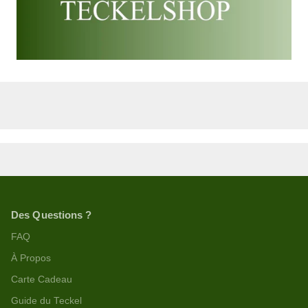
Des Questions ?
FAQ
À Propos
Carte Cadeau
Guide du Teckel