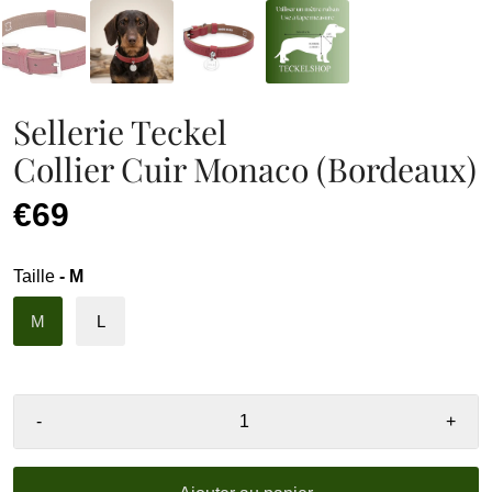
Sellerie Teckel
Collier Cuir Monaco (Bordeaux)
€69
Taille
- M
M
L
-
+