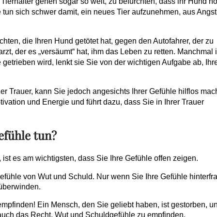
ierhalter gehen sogar so weit, zu befürchten, dass ihr Hund n
 tun sich schwer damit, ein neues Tier aufzunehmen, aus Angst
chten, die Ihren Hund getötet hat, gegen den Autofahrer, der zu
arzt, der es „versäumt“ hat, ihm das Leben zu retten. Manchmal i
 getrieben wird, lenkt sie Sie von der wichtigen Aufgabe ab, Ihr
 der Trauer, kann Sie jedoch angesichts Ihrer Gefühle hilflos mac
vation und Energie und führt dazu, dass Sie in Ihrer Trauer
efühle tun?
, ist es am wichtigsten, dass Sie Ihre Gefühle offen zeigen.
fühle von Wut und Schuld. Nur wenn Sie Ihre Gefühle hinterfr
 überwinden.
mpfinden! Ein Mensch, den Sie geliebt haben, ist gestorben, u
 auch das Recht, Wut und Schuldgefühle zu empfinden.