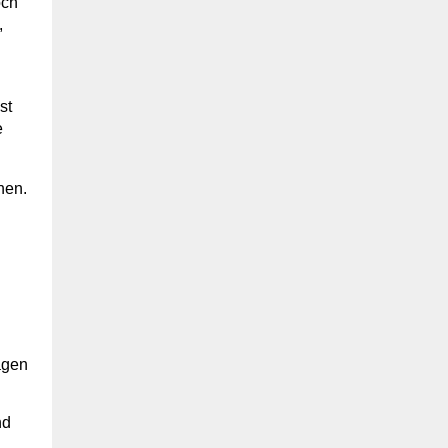
och
,
st
e
hen.
agen
nd