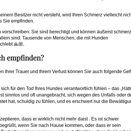
em Besitzer nicht versteht, wird Ihren Schmerz vielleicht nich
as Sie empfinden.
n vorschreiben: Sie sind berechtigt und können äußerst schmerz
t allein sind: Tausende von Menschen, die mit Hunden
hlebt 🙏🏼.
ich empfinden?
n Ihrer Trauer und Ihrem Verlust können Sie auch folgende Gef
sich für den Tod Ihres Hundes verantwortlich fühlen – das „Hätt
t sinnlos und oft unangebracht, sich wegen des Unfalls oder d
tet hat, schuldig zu fühlen, und es erschwert nur die Bewältigu
eptieren, dass er wirklich nicht mehr da
ist
. Es ist schwer
hr begrüßt, wenn Sie nach Hause kommen, oder dass er sein