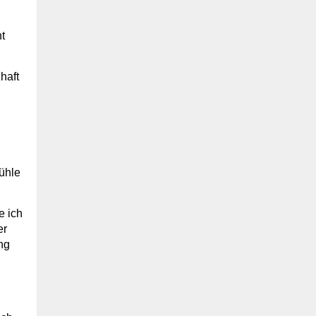
t
haft
ühle
e ich
er
ng