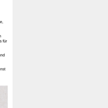
e,
n
s für
und
onst