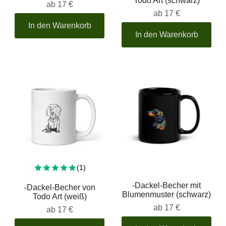
Todo Art (schwarz)
ab
17 €
ab
17 €
In den Warenkorb
In den Warenkorb
Insgesamt 1 Bewertung
(1)
-Dackel-Becher mit
-Dackel-Becher von
Blumenmuster (schwarz)
Todo Art (weiß)
ab
17 €
ab
17 €