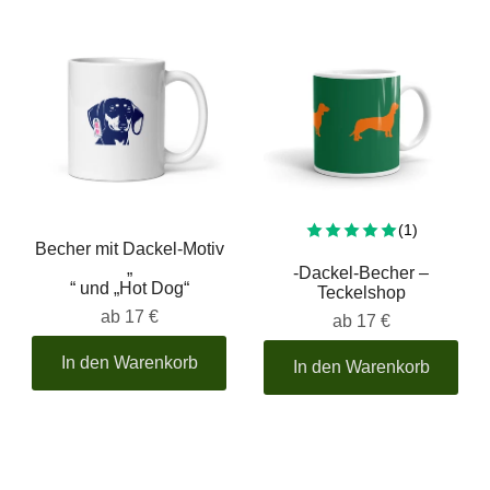
Insgesamt
(1)
Becher mit Dackel-Motiv
„
-Dackel-Becher –
“ und „Hot Dog“
Teckelshop
ab
17 €
ab
17 €
In den Warenkorb
In den Warenkorb