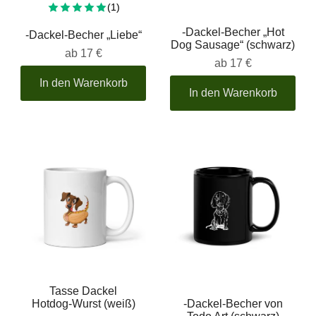
Insgesamt 1 Bewertung
(1)
-Dackel-Becher „Hot
-Dackel-Becher „Liebe“
Dog Sausage“ (schwarz)
ab
17 €
ab
17 €
In den Warenkorb
In den Warenkorb
Tasse Dackel
Hotdog-Wurst (weiß)
-Dackel-Becher von