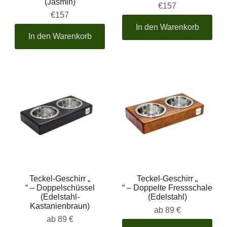
(Jasmin)
€157
€157
In den Warenkorb
In den Warenkorb
Teckel-Geschirr „
Teckel-Geschirr „
“ – Doppelschüssel
“ – Doppelte Fressschale
(Edelstahl-
(Edelstahl)
Kastanienbraun)
ab
89 €
ab
89 €