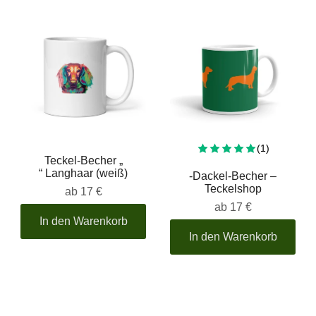
Insgesamt
(1)
Teckel-Becher „
“ Langhaar (weiß)
-Dackel-Becher –
Teckelshop
ab
17 €
ab
17 €
In den Warenkorb
In den Warenkorb