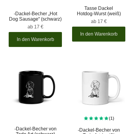
Tasse Dackel
-Dackel-Becher „Hot
Hotdog-Wurst (weiß)
Dog Sausage“ (schwarz)
ab
17 €
ab
17 €
In den Warenkorb
In den Warenkorb
Insgesamt
(1)
-Dackel-Becher von
-Dackel-Becher von