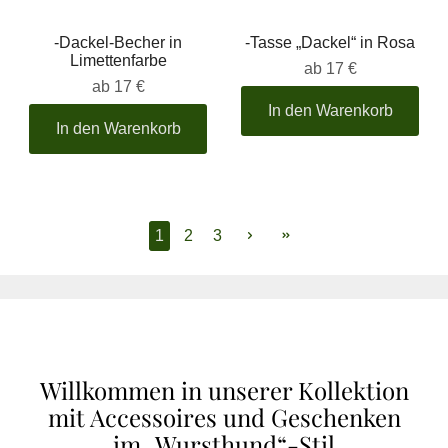
-Dackel-Becher in
-Tasse „Dackel“ in Rosa
Limettenfarbe
ab
17 €
ab
17 €
In den Warenkorb
In den Warenkorb
1
2
3
Willkommen in unserer Kollektion
mit Accessoires und Geschenken
im „Wursthund“-Stil