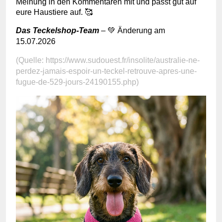
Meinung in den Kommentaren mit und passt gut auf
eure Haustiere auf. 🥰
Das Teckelshop-Team
–
💚 Änderung am
15.07.2026
(Quelle: https://www.sudouest.fr/insolite/australie-ne-
perdez-jamais-espoir-un-teckel-retrouve-apres-une-
fugue-de-529-jours-24190155.php)