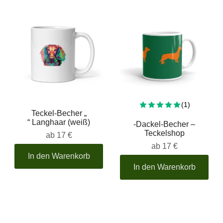
Insgesamt
(1)
Teckel-Becher „
“ Langhaar (weiß)
-Dackel-Becher –
Teckelshop
ab
17 €
ab
17 €
In den Warenkorb
In den Warenkorb