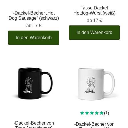
Tasse Dackel
-Dackel-Becher „Hot
Hotdog-Wurst (weiß)
Dog Sausage“ (schwarz)
ab
17 €
ab
17 €
In den Warenkorb
In den Warenkorb
Insgesamt
(1)
-Dackel-Becher von
-Dackel-Becher von