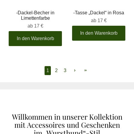
-Dackel-Becher in
-Tasse „Dackel“ in Rosa
Limettenfarbe
ab
17 €
ab
17 €
In den Warenkorb
In den Warenkorb
1
2
3
Willkommen in unserer Kollektion
mit Accessoires und Geschenken
im „Wursthund“-Stil