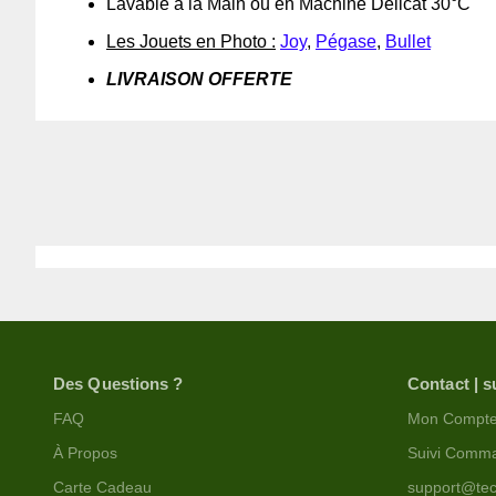
Lavable à la Main ou en Machine Délicat 30°C
Les Jouets en Photo :
Joy
,
Pégase
,
Bullet
LIVRAISON OFFERTE
Des Questions ?
Contact | s
FAQ
Mon Compt
À Propos
Suivi Comm
Carte Cadeau
support@tec