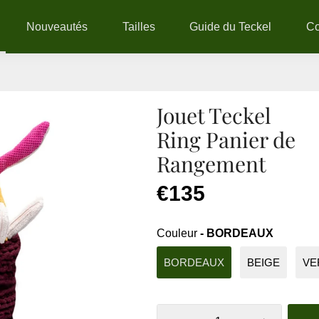
Nouveautés
Tailles
Guide du Teckel
C
Jouet Teckel
Ring Panier de
Rangement
€135
Couleur
- BORDEAUX
BORDEAUX
BEIGE
VE