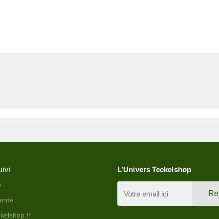
uivi
L’Univers Teckelshop
e
Re
ande
kelshop.fr