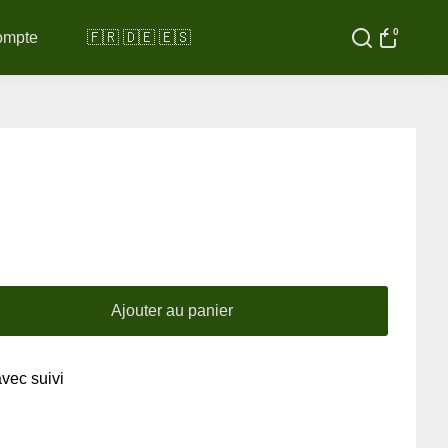
0
ompte
🇫🇷 🇩🇪 🇪🇸
Ajouter au panier
avec suivi