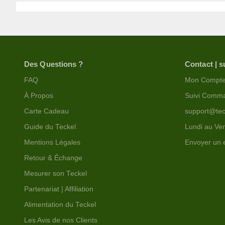
Des Questions ?
Contact | s
FAQ
Mon Compt
À Propos
Suivi Comm
Carte Cadeau
support@tec
Guide du Teckel
Lundi au Ven
Mentions Légales
Envoyer un 
Retour & Échange
Mesurer son Teckel
Partenariat | Affiliation
Alimentation du Teckel
Les Avis de nos Clients