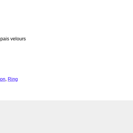
pais velours
ton
,
Ring