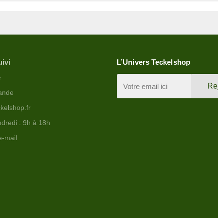
uivi
L’Univers Teckelshop
e
Re
ande
kelshop.fr
dredi : 9h à 18h
e-mail