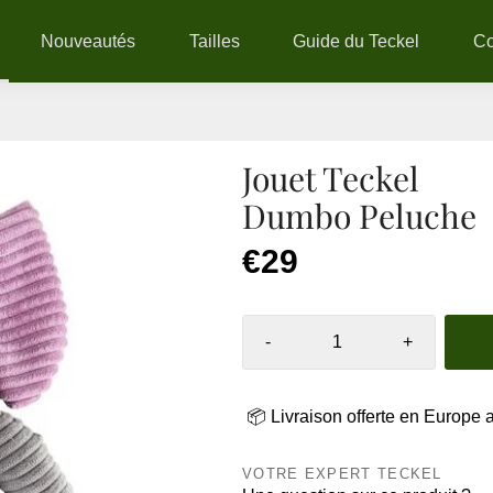
Nouveautés
Tailles
Guide du Teckel
C
Jouet Teckel
Dumbo Peluche
€29
-
+
📦 Livraison offerte en Europe 
VOTRE EXPERT TECKEL