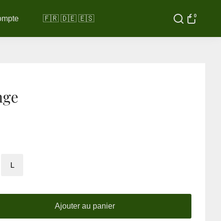
0
ompte
🇫🇷 🇩🇪 🇪🇸
nge
L
Ajouter au panier