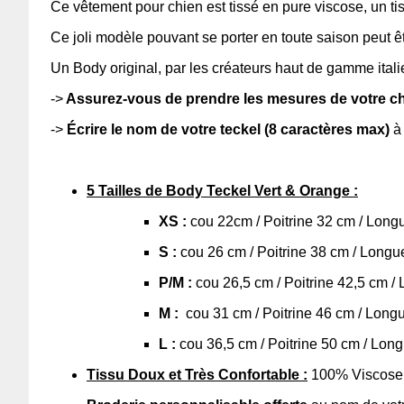
Ce vêtement pour chien est tissé en pure viscose, un tis
Ce joli modèle pouvant se porter en toute saison peut ê
Un Body original, par les créateurs haut de gamme ital
->
A
ssurez-vous de prendre les mesures de votre c
->
Écrire le nom de votre teckel (8 caractères max)
à 
5 Tailles de Body Teckel Vert & Orange :
XS :
cou 22cm / Poitrine 32 cm / Lon
S :
cou 26 cm / Poitrine 38 cm / Long
P/M :
cou 26,5 cm / Poitrine 42,5 cm 
M :
cou 31 cm / Poitrine 46 cm / Lon
L :
cou 36,5 cm / Poitrine 50 cm / Lon
Tissu Doux et Très Confortable :
100% Viscose