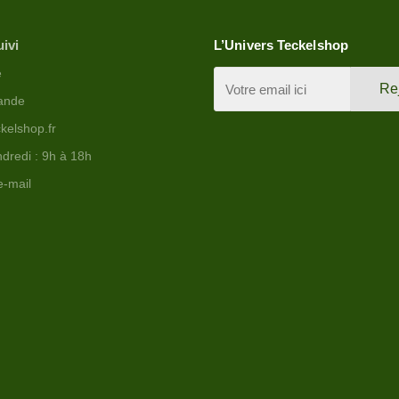
uivi
L’Univers Teckelshop
e
Re
ande
kelshop.fr
dredi : 9h à 18h
e-mail