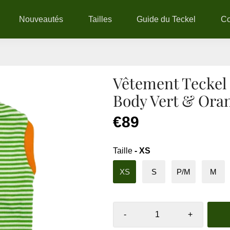
Nouveautés
Tailles
Guide du Teckel
C
Vêtement Teckel
Body Vert & Ora
€89
Taille
- XS
XS
S
P/M
M
-
+