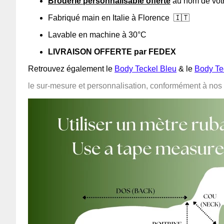
Broderie personnalisable offerte
au nom de vot
Fabriqué main en Italie à Florence
🇮🇹
Lavable en machine à 30°C
LIVRAISON OFFERTE par FEDEX
Retrouvez également le
Body Teckel Bleu
& le
Body Te
le sur-mesure et personnalisation, conformément à nos c