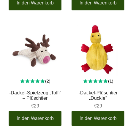
In den Warenkorb
In den Warenkorb
Insgesamt 2 Bewertungen
Insgesamt
(2)
(1)
-Dackel-Spielzeug „Toffi“
-Dackel-Plüschtier
– Plüschtier
„Duckie“
€29
€29
In den Warenkorb
In den Warenkorb