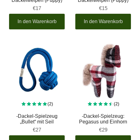
Dackelwelpen (Puppy)
Dackelwelpen (Puppy)
€17
€15
In den Warenkorb
In den Warenkorb
Insgesamt 2 Bewertungen
Insgesamt
(2)
(2)
-Dackel-Spielzeug
-Dackel-Spielzeug:
„Bullet“ mit Seil
Pegasus und Einhorn
€27
€29