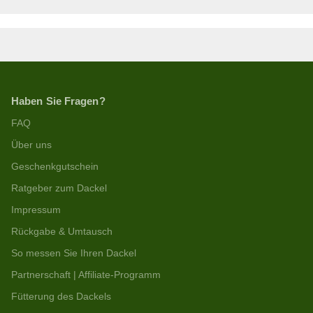
Haben Sie Fragen?
FAQ
Über uns
Geschenkgutschein
Ratgeber zum Dackel
Impressum
Rückgabe & Umtausch
So messen Sie Ihren Dackel
Partnerschaft | Affiliate-Programm
Fütterung des Dackels