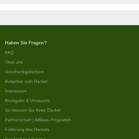
Haben Sie Fragen?
FAQ
Über uns
Geschenkgutschein
Ratgeber zum Dackel
Impressum
Rückgabe & Umtausch
So messen Sie Ihren Dackel
Partnerschaft | Affiliate-Programm
Fütterung des Dackels