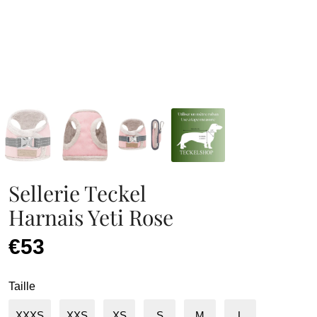
Sellerie Teckel
Harnais Yeti Rose
€53
Taille
XXXS
XXS
XS
S
M
L