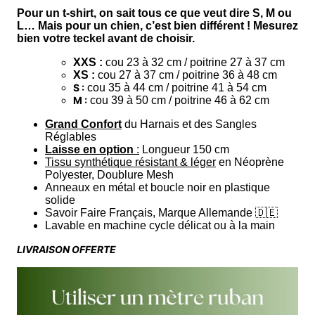
Pour un t-shirt, on sait tous ce que veut dire S, M ou
L… Mais pour un chien, c’est bien différent ! Mesurez
bien votre teckel avant de choisir.
XXS :
cou 23 à 32 cm / poitrine 27 à 37 cm
XS :
cou 27 à 37 cm / poitrine 36 à 48 cm
S :
cou 35 à 44 cm / poitrine 41 à 54 cm
M :
cou 39 à 50 cm / poitrine 46 à 62 cm
Grand Confort
du Harnais et des Sangles
Réglables
Laisse en option
:
Longueur 150 cm
Tissu synthétique résistant & léger
en Néoprène
Polyester, Doublure Mesh
Anneaux en métal et boucle noir en plastique
solide
Savoir Faire Français, Marque Allemande 🇩🇪
Lavable en machine cycle délicat ou à la main
LIVRAISON OFFERTE