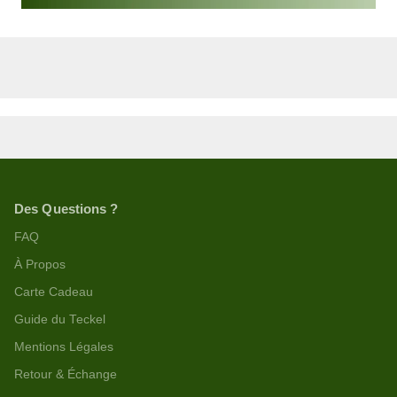
Des Questions ?
FAQ
À Propos
Carte Cadeau
Guide du Teckel
Mentions Légales
Retour & Échange