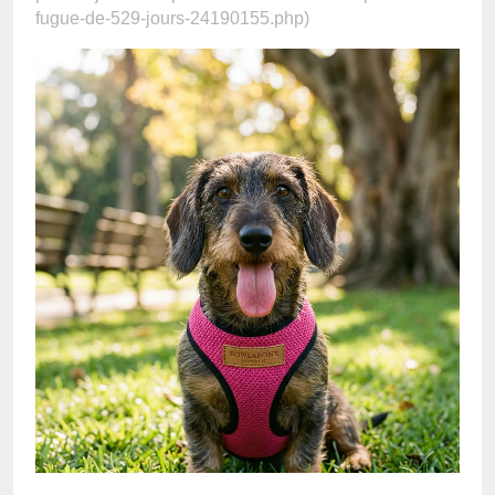
fugue-de-529-jours-24190155.php)