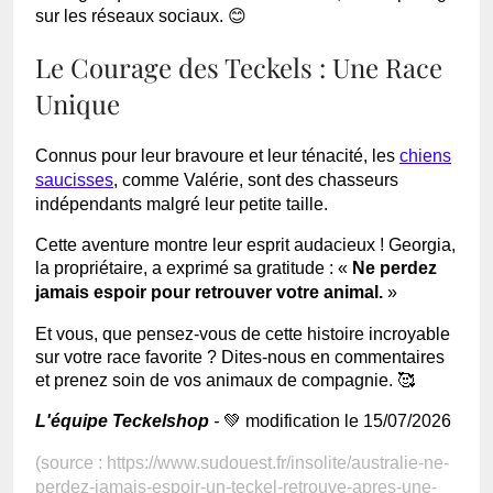
sur les réseaux sociaux. 😊
Le Courage des Teckels : Une Race
Unique
Connus pour leur bravoure et leur ténacité, les
chiens
saucisses
, comme Valérie, sont des chasseurs
indépendants malgré leur petite taille.
Cette aventure montre leur esprit audacieux ! Georgia,
la propriétaire, a exprimé sa gratitude : «
Ne perdez
jamais espoir pour retrouver votre animal.
»
Et vous, que pensez-vous de cette histoire incroyable
sur votre race favorite ? Dites-nous en commentaires
et prenez soin de vos animaux de compagnie. 🥰
L'équipe Teckelshop
-
💚 modification le 15/07/2026
(source : https://www.sudouest.fr/insolite/australie-ne-
perdez-jamais-espoir-un-teckel-retrouve-apres-une-