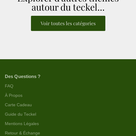
autour du teckel...
Voir toutes les catégories
Des Questions ?
FAQ
À Propos
Carte Cadeau
Guide du Teckel
Mentions Légales
Retour & Échange