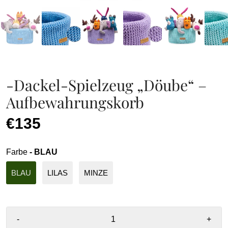
-Dackel-Spielzeug „Döube“ –
Aufbewahrungskorb
€135
Farbe
- BLAU
BLAU
LILAS
MINZE
-
+