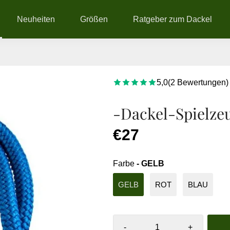
Neuheiten
Größen
Ratgeber zum Dackel
5,0
(
2
Bewertungen
)
-Dackel-Spielzeu
€27
Farbe
- GELB
GELB
ROT
BLAU
-
+