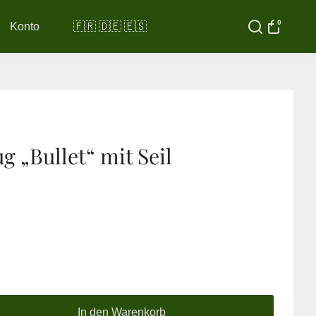
0
Konto
🇫🇷 🇩🇪 🇪🇸
g „Bullet“ mit Seil
In den Warenkorb