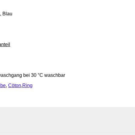
t, Blau
nteil
aschgang bei 30 °C waschbar
be
,
Cöton
,
Ring