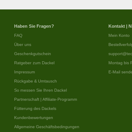
Haben Sie Fragen?
Kontakt | 
FAQ
Mein Konto
Über uns
Bestellverfo
Geschenkgutschein
support@tec
Ratgeber zum Dackel
Montag bis F
Impressum
E-Mail send
Rückgabe & Umtausch
So messen Sie Ihren Dackel
Partnerschaft | Affiliate-Programm
Fütterung des Dackels
Kundenbewertungen
Allgemeine Geschäftsbedingungen