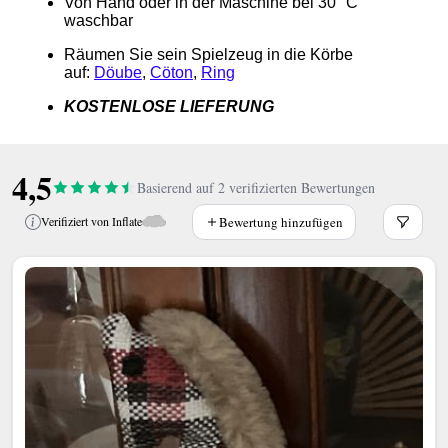
Von Hand oder in der Maschine bei 30 °C
waschbar
Räumen Sie sein Spielzeug in die Körbe
auf:
Döube
,
Cöton
,
Ring
KOSTENLOSE LIEFERUNG
4,5
Basierend auf 2 verifizierten Bewertungen
Bewertung hinzufügen
Verifiziert von Inflate