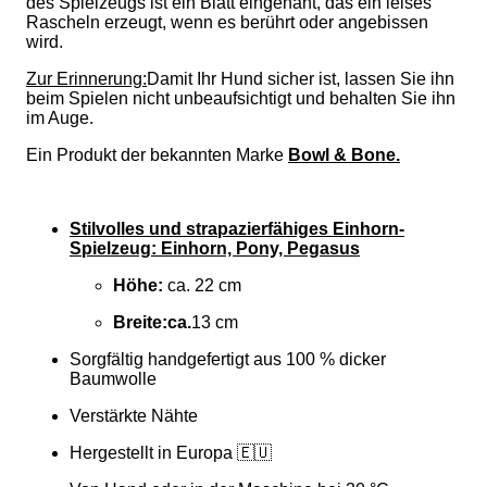
des Spielzeugs ist ein Blatt eingenäht, das ein leises
Rascheln erzeugt, wenn es berührt oder angebissen
wird.
Zur Erinnerung:
Damit Ihr Hund sicher ist, lassen Sie ihn
beim Spielen nicht unbeaufsichtigt und behalten Sie ihn
im Auge.
Ein Produkt der bekannten Marke
Bowl & Bone.
Stilvolles und strapazierfähiges Einhorn-
Spielzeug: Einhorn, Pony, Pegasus
Höhe:
ca. 22 cm
Breite:
ca.
13 cm
Sorgfältig handgefertigt aus 100 % dicker
Baumwolle
Verstärkte Nähte
Hergestellt in Europa 🇪🇺