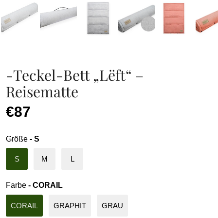
-Teckel-Bett „Lëft“ –
Reisematte
€87
Größe
- S
S
M
L
Farbe
- CORAIL
CORAIL
GRAPHIT
GRAU