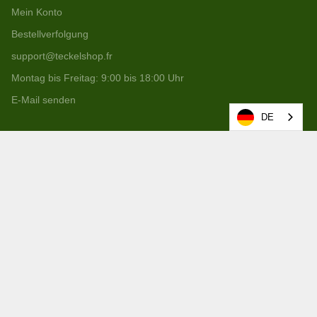
Mein Konto
Bestellverfolgung
support@teckelshop.fr
Montag bis Freitag: 9:00 bis 18:00 Uhr
E-Mail senden
DE
Die Welt von Teckelshop
Beitreten
Folgen Sie uns