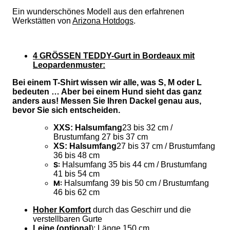
Ein wunderschönes Modell aus den erfahrenen
Werkstätten von
Arizona Hotdogs
.
4 GRÖSSEN TEDDY-Gurt in Bordeaux mit
Leopardenmuster:
Bei einem T-Shirt wissen wir alle, was S, M oder L
bedeuten … Aber bei einem Hund sieht das ganz
anders aus! Messen Sie Ihren Dackel genau aus,
bevor Sie sich entscheiden.
XXS: Halsumfang
23 bis 32 cm /
Brustumfang 27 bis 37 cm
XS: Halsumfang
27 bis 37 cm / Brustumfang
36 bis 48 cm
S:
Halsumfang 35 bis 44 cm / Brustumfang
41 bis 54 cm
M:
Halsumfang 39 bis 50 cm / Brustumfang
46 bis 62 cm
Hoher Komfort
durch das Geschirr und die
verstellbaren Gurte
Leine (optional
):
Länge 150 cm