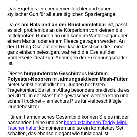
Das Ergebnis: ein bequemer, leichter und super
stylischer Gurt für all eure täglichen Spaziergänge!
Da es
am Hals und an der Brust verstellbar ist
, passt
es sich problemlos an die Körperform von kleinen bis
mittelgroßen Hunden an und kann im Winter sogar über
einem Mantel oder einem Fleece getragen werden. An
der D-Ring-Öse auf der Rückseite lässt sich die Leine
ganz einfach befestigen, während die Öse auf der
Vorderseite ideal zum Anbringen der Erkennungsmarke
ist.
Dieses
burgunderrote Geschirr
aus
leichtem
Polyester-Neopren
mit
atmungsaktivem Mesh-Futter
bietet selbst empfindlichen Hunden höchsten
Tragekomfort. Es ist im Alltag besonders praktisch, da es
bei 30 °C in der Maschine gewaschen werden kann und
schnell trocknet – ein echtes Plus für vielbeschäftigte
Hundebesitzer.
Für ein harmonisches Gesamtbild können Sie es mit der
passenden Leine und der
bordauxfarbenen Teddy-Mini-
Taschenhalter
kombinieren und so ein komplettes Set
schaffen, das ebenso elegant wie funktional ist.