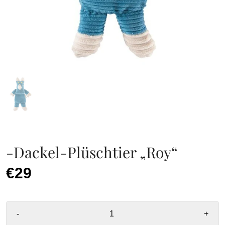
-Dackel-Plüschtier „Roy“
€29
-
+