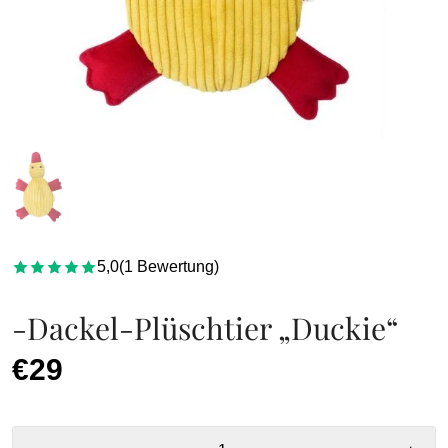
5,0
(
1
Bewertung
)
-Dackel-Plüschtier „Duckie“
€29