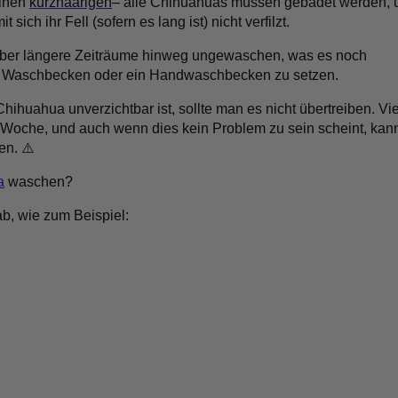
einen
kurzhaarigen
– alle Chihuahuas müssen gebadet werden,
h ihr Fell (sofern es lang ist) nicht verfilzt.
 über längere Zeiträume hinweg ungewaschen, was es noch
in Waschbecken oder ein Handwaschbecken zu setzen.
Chihuahua unverzichtbar ist, sollte man es nicht übertreiben. Vie
 Woche, und auch wenn dies kein Problem zu sein scheint, kan
ren.
⚠️
a
waschen?
b, wie zum Beispiel: