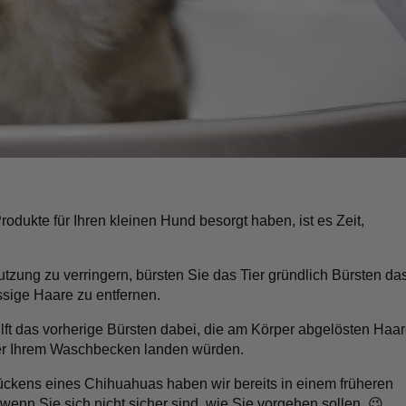
dukte für Ihren kleinen Hund besorgt haben, ist es Zeit,
zung zu verringern, bürsten Sie das Tier gründlich
Bürsten
da
sige Haare zu entfernen.
ilft das vorherige Bürsten dabei, die am Körper abgelösten Haa
der Ihrem Waschbecken landen würden.
ckens eines Chihuahuas haben wir bereits in einem früheren
wenn Sie sich nicht sicher sind, wie Sie vorgehen sollen. 😉