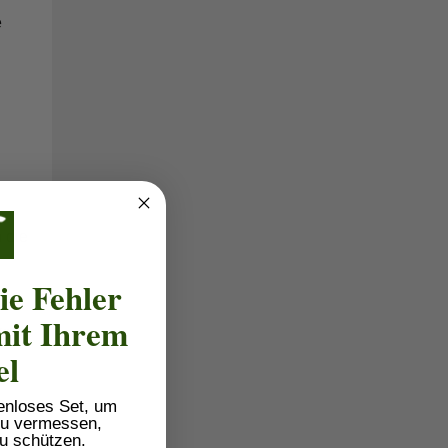
e
 die
ie Fehler
it Ihrem
für
el
tenloses Set, um
 zu vermessen,
u schützen.