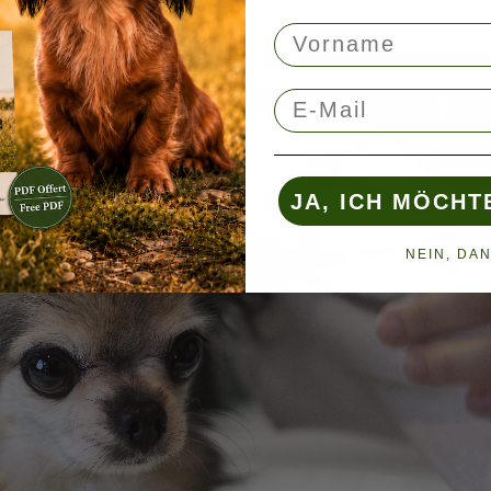
Vorname
aden eines Chihuahuas
E-Mail
JA, ICH MÖCHT
NEIN, DA