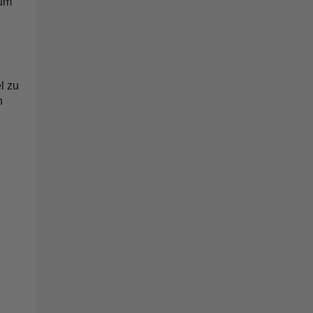
 um
l zu
n