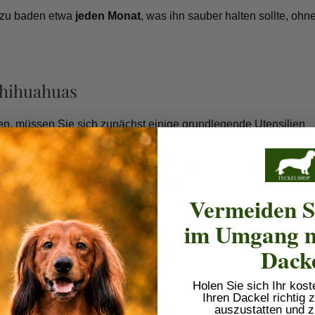
r zu baden
etwa
jeden Monat
, was ihn sauber halten sollte, ohn
Chihuahuas
en, müssen Sie sich zunächst einige grundlegende Utensilien
zu Hause, aber höchstwahrscheinlich müssen Sie für den Rest in
pezialisierten Tierfachgeschäft bestellen.
Vermeiden S
im Umgang m
unde (herkömmliche Shampoos für Menschen sind zu aggressiv 
Dack
Holen Sie sich Ihr kos
Ihren Dackel richtig
auszustatten und z
)😊