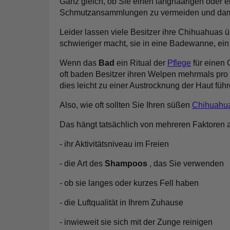
Ganz gleich, ob Sie einen langhaarigen oder 
Schmutzansammlungen zu vermeiden und damit sic
Leider lassen viele Besitzer ihre Chihuahuas
schwieriger macht, sie in eine Badewanne, e
Wenn das
Bad
ein Ritual der
Pflege
für einen 
oft baden Besitzer ihren Welpen mehrmals pro
dies leicht
zu einer Austrocknung der Haut füh
Also, wie oft sollten Sie Ihren süßen
Chihuahu
Das hängt tatsächlich von mehreren Faktoren a
- ihr Aktivitätsniveau im Freien
- die Art des
Shampoos
, das Sie verwenden
- ob sie langes oder kurzes Fell haben
- die Luftqualität in Ihrem Zuhause
- inwieweit sie sich mit der Zunge reinigen