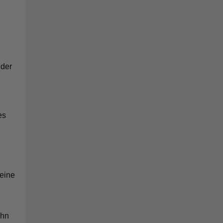
 der
es
n
eine
ihn