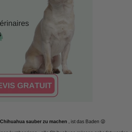
 Chihuahua sauber zu machen
, ist das Baden 😜