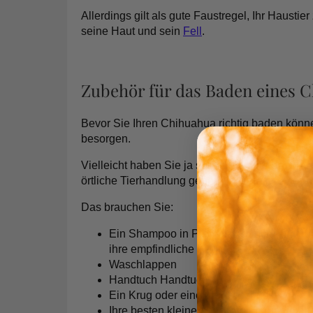
Allerdings gilt als gute Faustregel, Ihr Haustie
seine Haut und sein
Fell
.
Zubehör für das Baden eines 
Bevor Sie Ihren Chihuahua richtig baden könn
besorgen.
Vielleicht haben Sie ja schon ein paar davon 
örtliche Tierhandlung gehen oder sie in einem s
Das brauchen Sie:
Ein
Shampoo
in Premium-Qualität für H
ihre empfindliche Haut)
Waschlappen
Handtuch
Handtuch
Ein Krug oder eine große Schüssel
Ihre besten kleinen
Leckereien
(natürlich