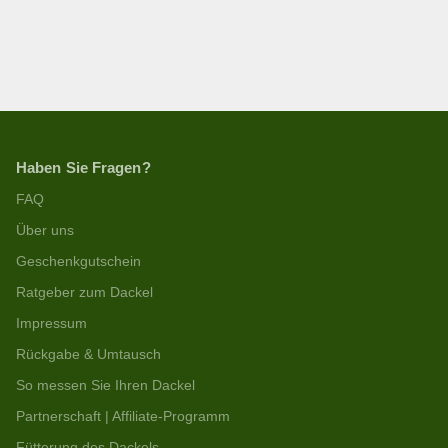
Haben Sie Fragen?
FAQ
Über uns
Geschenkgutschein
Ratgeber zum Dackel
Impressum
Rückgabe & Umtausch
So messen Sie Ihren Dackel
Partnerschaft | Affiliate-Programm
Fütterung des Dackels